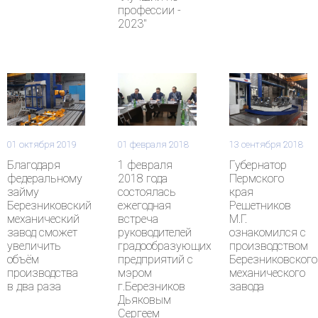
профессии -
2023"
01 октября 2019
01 февраля 2018
13 сентября 2018
Благодаря
1 февраля
Губернатор
федеральному
2018 года
Пермского
займу
состоялась
края
Березниковский
ежегодная
Решетников
механический
встреча
М.Г.
завод сможет
руководителей
ознакомился с
увеличить
градообразующих
производством
объём
предприятий с
Березниковского
производства
мэром
механического
в два раза
г.Березников
завода
Дьяковым
Сергеем