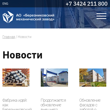
+7 3424 211 800
ENG
Главная
/
Новости
Новости
Фабрика идей:
Продолжается
Обновление
как
обновление
фасадов с
Березниковский
внешнего
заботой о