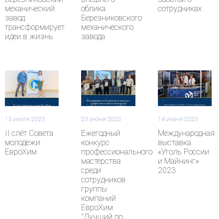
механический
облика
сотрудниках
завод
Березниковского
трансформирует
механического
идеи в жизнь
завода
13 июля 2023
23 июня 2023
14 июня 2023
II слёт Совета
Ежегодный
Международная
молодежи
конкурс
выставка
ЕвроХим
профессионального
«Уголь России
мастерства
и Майнинг»
среди
2023
сотрудников
группы
компаний
ЕвроХим
"Лучший по