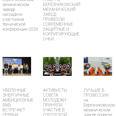
механическом
БЕРЕЗНИКОВСКИЙ
заводе
МЕХАНИЧЕСКИЙ
наградили
ЗАВОД
участников
ПРИВЕЗЛИ
технической
СОВРЕМЕННЫЕ
конференции-2026
ЗАЩИТНЫЕ И
КОРРИГИРУЮЩИЕ
ОЧКИ.
УВЕРЕННЫЕ.
АКТИВИСТЫ
ЛУЧШИЕ В
ЭНЕРГИЧНЫЕ.
СОВЕТА
ПРОФЕССИИ:
АМБИЦИОЗНЫЕ:
МОЛОДЕЖИ
на
БМЗ
ПРИНЯЛИ
Березниковском
ВСТРЕЧАЕТ
УЧАСТИЕ В
механическом
ПЕРВЫХ
ГОРОДСКОЙ
заводе подвели