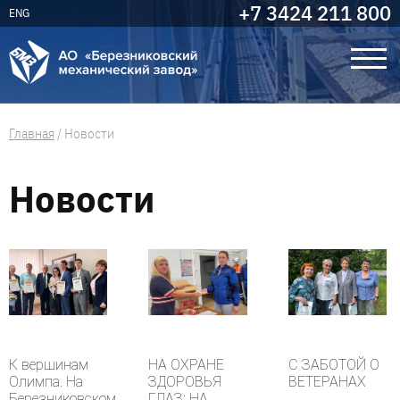
+7 3424 211 800
ENG
Главная
/
Новости
Новости
К вершинам
НА ОХРАНЕ
С ЗАБОТОЙ О
Олимпа. На
ЗДОРОВЬЯ
ВЕТЕРАНАХ
Березниковском
ГЛАЗ: НА