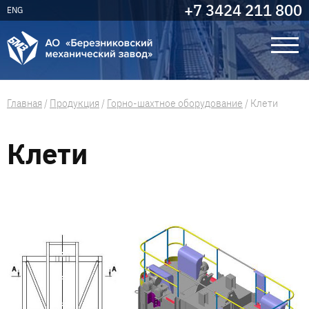
+7 3424 211 800
ENG
Главная
/
Продукция
/
Горно-шахтное оборудование
/
Клети
Клети